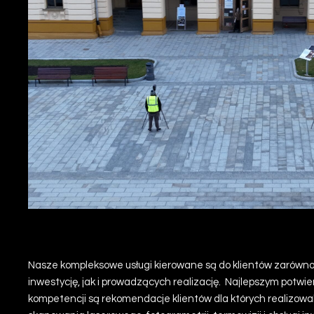
o firmie POMIAR LOTNICZY ESTA
Nasze kompleksowe usługi kierowane są do klientów zarówn
inwestycję, jak i prowadzących realizację. Najlepszym potw
kompetencji są rekomendacje klientów dla których realizowal