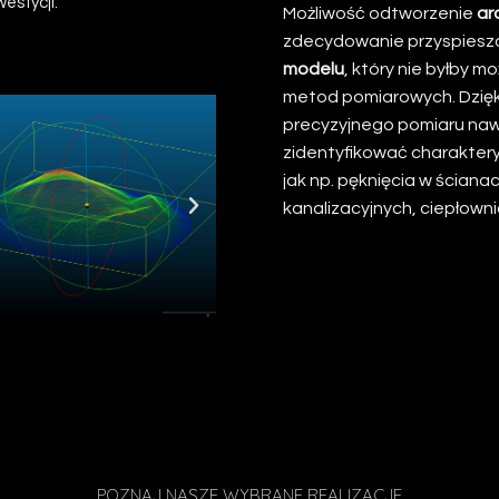
westycji.
Nasza
Możliwość odtworzenie
ar
ń dla Klientów.
zdecydowanie przyspieszo
modelu
, który nie byłby 
metod pomiarowych. Dzięki
precyzyjnego pomiaru nawe
zidentyfikować charaktery
jak np. pęknięcia w ściana
kanalizacyjnych, ciepłown
POZNAJ NASZE WYBRANE REALIZACJE