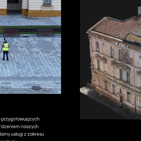
KADA
o przygotowujących
ierdzeniem naszych
o fir
iśmy usługi z zakresu