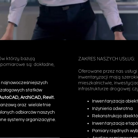
ów którzy bazują
ZAKRES NASZYCH USŁUG:
gi pomiarowe są: dokładne,
w
Oferowane przez nas usług
inwentaryzacji mają szeroki
mieszkalnictwie, inwestycja
z najnowocześniejszych
infrastrukturze drogowej czy
zzałogowych statków
AutoCAD, ArchiCAD, Revit.
Inwentaryzacja obiek
ranżową oraz wieloletnie
Inżynieria odwrotna
olonych odbiorców naszych
Rekonstrukcja obiekt
awne systemy organizacyjne.
Inwentaryzacja etap
Pomiary rzędnych wy