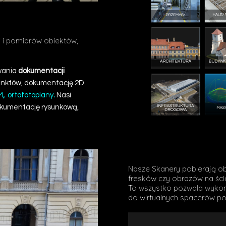
KADA
i i pomiarów obiektów,
wania
dokumentacji
unktów
,
dokumentację 2D
M
,
ortofotoplany
.
Nasi
dokumentację rysunkową,
Nasze Skanery pobierają ob
fresków czy obrazów na ści
To wszystko pozwala wykona
do wirtualnych spacerów po