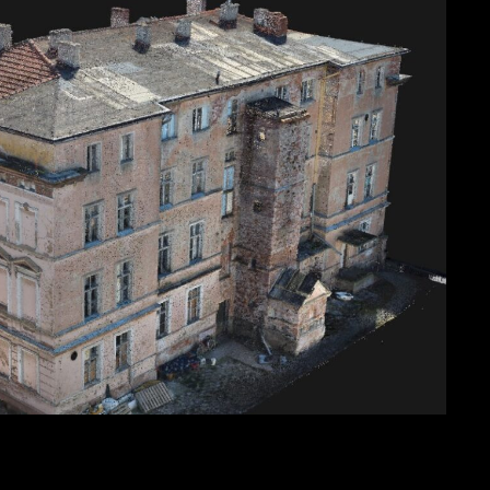
mie inwentaryzacja _CHMURA PUNKTÓW