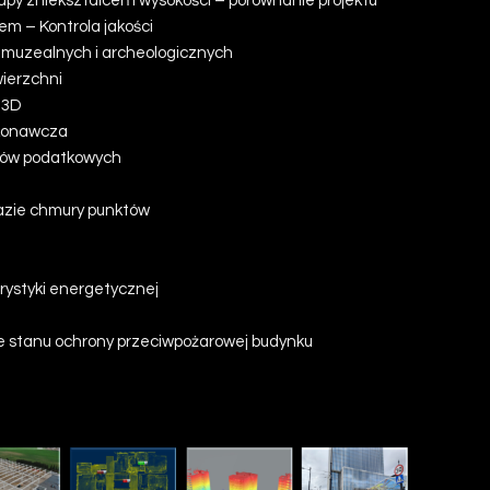
y zniekształceń i wysokości – porównanie projektu
em – Kontrola jakości
w muzealnych i archeologicznych
wierzchni
 3D
konawcza
lów podatkowych
azie chmury punktów
ystyki energetycznej
e
e stanu ochrony przeciwpożarowej budynku