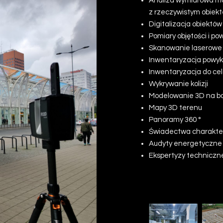
Analiza wymiarowa map
z rzeczywistym obiekt
Digitalizacja obiektó
Pomiary objętości i po
Skanowanie laserowe
Inwentaryzacja powy
Inwentaryzacja do ce
Wykrywanie kolizji
Modelowanie 3D na b
Mapy 3D terenu
Panoramy 360 °
Świadectwa charakter
Audyty energetyczn
Ekspertyzy techniczn