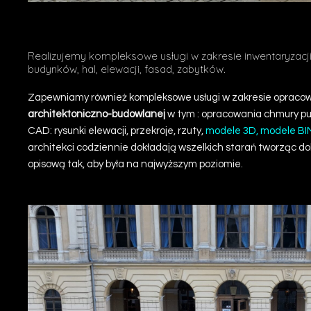
o firmie POMIAR LOTNICZY ESTA
Realizujemy kompleksowe usługi w zakresie inwentaryzacj
budynków, hal, elewacji, fasad, zabytków.
Zapewniamy również kompleksowe usługi w zakresie opraco
architektoniczno-budowlanej
w tym : opracowania
chmury p
CAD
: rysunki elewacji, przekroje, rzuty,
modele 3D, modele BI
architekci codziennie dokładają wszelkich starań tworząc 
opisową tak, aby była na najwyższym poziomie.