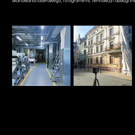
skanowania laserowego, fotogrametrii, termowizji i obsługi in
wszechstronność pozwala na kreowanie najlepszych rozwiąza