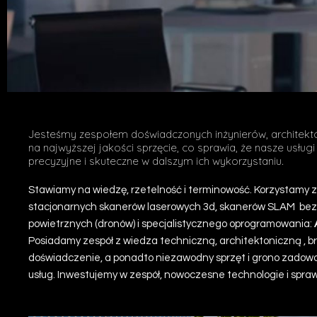
Jesteśmy zespołem doświadczonych inżynierów, architekt
Kompleksowe usługi w zakresie
na najwyższej jakości sprzęcie, co sprawia, że nasze usłu
precyzyjne i skuteczne w dalszym ich wykorzystaniu.
inwentaryzacji i pomiarów obiektó
Stawiamy na wiedzę, rzetelność i terminowość. Korzystamy 
stacjonarnych skanerów laserowych 3d, skanerów SLAM be
powietrznych (dronów) i specjalistycznego oprogramowania:
Posiadamy zespół z wiedza techniczną, architektoniczną , b
doświadczenie, a ponadto niezawodny sprzęt i grono zadow
usług. Inwestujemy w zespół, nowoczesne technologie i spr