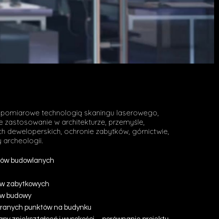
i pomiarowe technologią skaningu laserowego,
e zastosowanie w architekturze, przemyśle,
ch deweloperskich, ochronie zabytków, górnictwie,
 archeologii.
tów budowlanych
ów zabytkowych
ów budowy
branych punktów na budynku